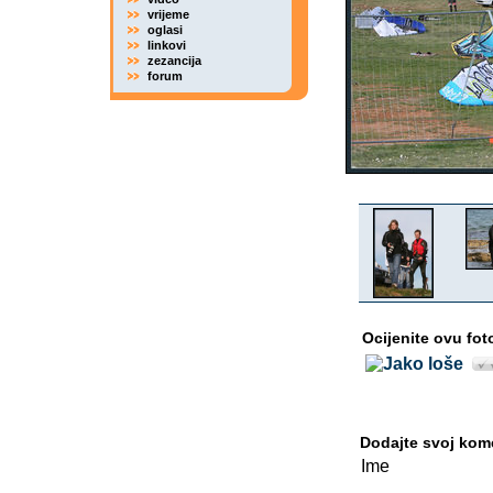
vrijeme
oglasi
linkovi
zezancija
forum
Ocijenite ovu fot
Dodajte svoj kom
Ime