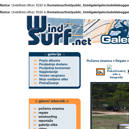
Notice
: Undefined offset: 8192 in
/home/wsurfnet/public_html/galerija/include/debugger
Notice
: Undefined offset: 8192 in
/home/wsurfnet/public_html/galerija/include/debugger
Popis albuma
Početna stranica
>
Regate
Posljednje dodano
Posljednji komentari
Najgledanije
Visoko rangirano
Moje omiljene slike
Pretraživanje
početna stranica
regate
windsurfing
reportaže
galerija slika
video