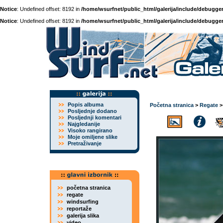
Notice
: Undefined offset: 8192 in
/home/wsurfnet/public_html/galerija/include/debugger
Notice
: Undefined offset: 8192 in
/home/wsurfnet/public_html/galerija/include/debugger
Popis albuma
Početna stranica
>
Regate
Posljednje dodano
Posljednji komentari
Najgledanije
Visoko rangirano
Moje omiljene slike
Pretraživanje
početna stranica
regate
windsurfing
reportaže
galerija slika
video