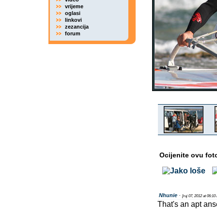
vrijeme
oglasi
linkovi
zezancija
forum
Ocijenite ovu fot
Nhunie
-
[ruj 07, 2012 at 06:10
That's an apt ans