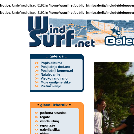
Notice
: Undefined offset: 8192 in
/home/wsurfnet/public_html/galerija/include/debugger
Notice
: Undefined offset: 8192 in
/home/wsurfnet/public_html/galerija/include/debugger
Popis albuma
Posljednje dodano
Posljednji komentari
Najgledanije
Visoko rangirano
Moje omiljene slike
Pretraživanje
početna stranica
regate
windsurfing
reportaže
galerija slika
video