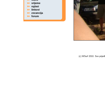
vrijeme
oglasi
linkovi
zezancija
forum
(c) WSurf 2010. Sve prijedl