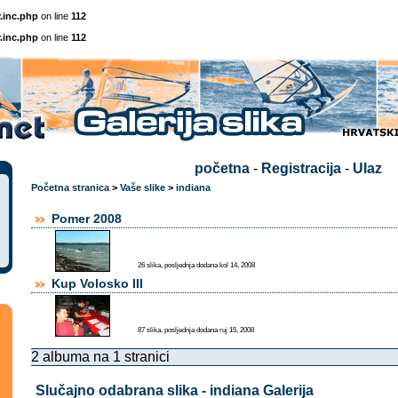
.inc.php
on line
112
.inc.php
on line
112
početna
-
Registracija
-
Ulaz
Početna stranica
>
Vaše slike
>
indiana
Pomer 2008
26 slika, posljednja dodana kol 14, 2008
Kup Volosko III
87 slika, posljednja dodana ruj 15, 2008
2 albuma na 1 stranici
Slučajno odabrana slika - indiana Galerija