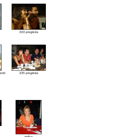
333 pregleda
niti
335 pregleda
sefica