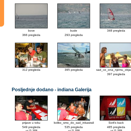
bove
bude
348 pregleda
366 pregleda
293 pregleda
312 pregleda
395 pregleda
sad_ce_ona_njemu_objas
397 pregleda
Posljednje dodano - indiana Galerija
prijave u toku
koliko_smo_do_sad_inkasirali
Sorli's back
549 pregleda
535 pregleda
485 pregleda
ruj 15, 2008
ruj 15, 2008
ruj 15, 2008