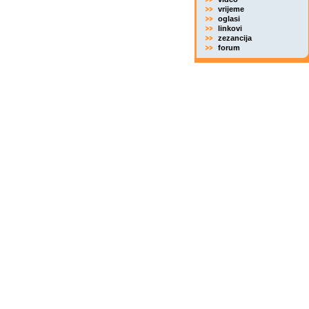
vrijeme
oglasi
linkovi
zezancija
forum