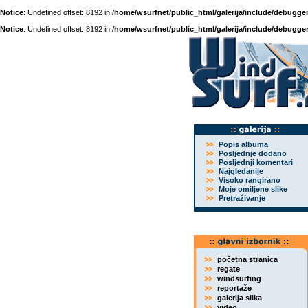
Notice
: Undefined offset: 8192 in
/home/wsurfnet/public_html/galerija/include/debugger
Notice
: Undefined offset: 8192 in
/home/wsurfnet/public_html/galerija/include/debugger
Popis albuma
Posljednje dodano
Posljednji komentari
Najgledanije
Visoko rangirano
Moje omiljene slike
Pretraživanje
početna stranica
regate
windsurfing
reportaže
galerija slika
video