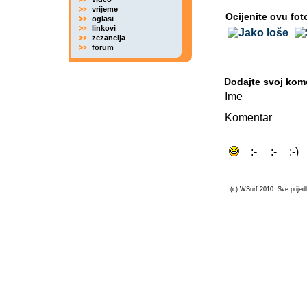
vrijeme
Ocijenite ovu fot
oglasi
linkovi
zezancija
forum
Dodajte svoj kom
Ime
Komentar
(c) WSurf 2010. Sve prijedl