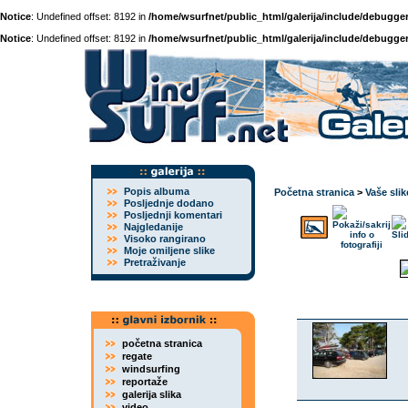
Notice
: Undefined offset: 8192 in
/home/wsurfnet/public_html/galerija/include/debugger
Notice
: Undefined offset: 8192 in
/home/wsurfnet/public_html/galerija/include/debugger
Popis albuma
Početna stranica
>
Vaše slik
Posljednje dodano
Posljednji komentari
Najgledanije
Visoko rangirano
Moje omiljene slike
Pretraživanje
početna stranica
regate
windsurfing
reportaže
galerija slika
video