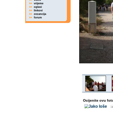
vrijeme
oglasi
linkovi
zezancija
forum
Ocijenite ovu fot