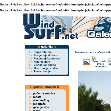
Notice
: Undefined offset: 8192 in
/home/wsurfnet/public_html/galerija/include/debugger
Notice
: Undefined offset: 8192 in
/home/wsurfnet/public_html/galerija/include/debugger
Popis albuma
Početna stranica
>
Vaše slik
Posljednje dodano
Posljednji komentari
Najgledanije
Visoko rangirano
Moje omiljene slike
Pretraživanje
početna stranica
regate
windsurfing
reportaže
galerija slika
video