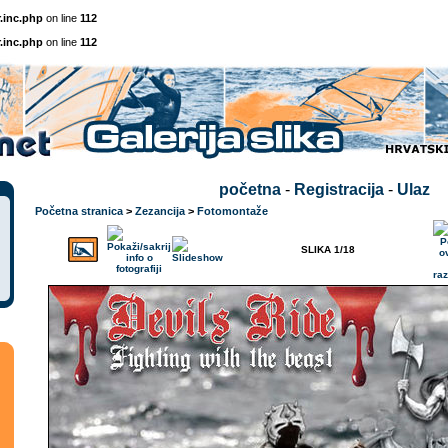
.inc.php
on line
112
.inc.php
on line
112
početna
-
Registracija
-
Ulaz
Početna stranica
>
Zezancija
>
Fotomontaže
SLIKA 1/18