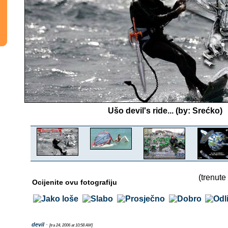
Ušo devil's ride... (by: Srećko)
(trenute
Ocijenite ovu fotografiju
devil
-
[tra 24, 2006 at 10:58 AM]