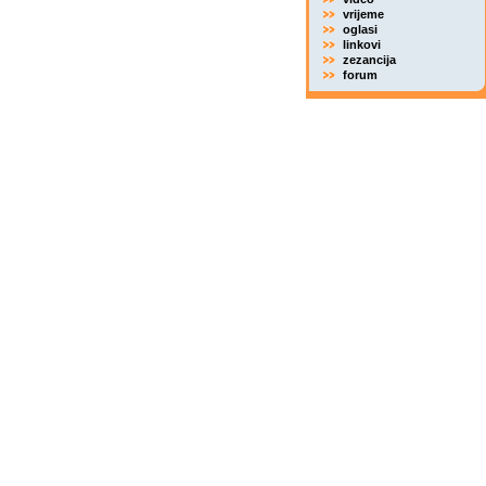
vrijeme
oglasi
linkovi
zezancija
forum