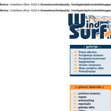
Notice
: Undefined offset: 8192 in
/home/wsurfnet/public_html/galerija/include/debugger
Notice
: Undefined offset: 8192 in
/home/wsurfnet/public_html/galerija/include/debugger
Popis albuma
Posljednje dodano
Posljednji komentari
Najgledanije
Visoko rangirano
Moje omiljene slike
Pretraživanje
početna stranica
regate
windsurfing
reportaže
galerija slika
video