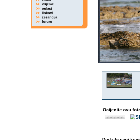
vrijeme
oglasi
linkovi
zezancija
forum
Ocijenite ovu fot
Dodajte svoj kom