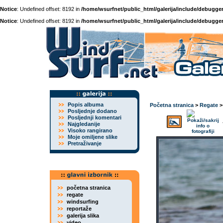
Notice
: Undefined offset: 8192 in
/home/wsurfnet/public_html/galerija/include/debugger
Notice
: Undefined offset: 8192 in
/home/wsurfnet/public_html/galerija/include/debugger
Popis albuma
Početna stranica
>
Regate
Posljednje dodano
Posljednji komentari
Najgledanije
Visoko rangirano
Moje omiljene slike
Pretraživanje
početna stranica
regate
windsurfing
reportaže
galerija slika
video