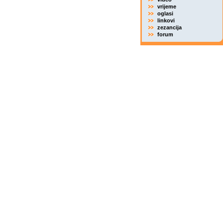
vrijeme
oglasi
linkovi
zezancija
forum