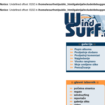
Notice
: Undefined offset: 8192 in
/home/wsurfnet/public_html/galerija/include/debugger
Notice
: Undefined offset: 8192 in
/home/wsurfnet/public_html/galerija/include/debugger
Popis albuma
Posljednje dodano
Posljednji komentari
Najgledanije
Visoko rangirano
Moje omiljene slike
Pretraživanje
početna stranica
regate
windsurfing
reportaže
galerija slika
video