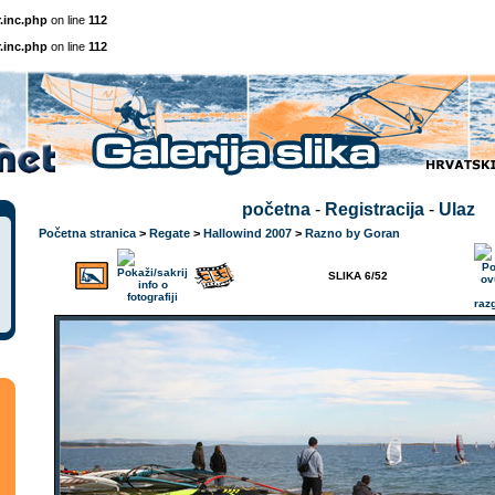
.inc.php
on line
112
.inc.php
on line
112
početna
-
Registracija
-
Ulaz
Početna stranica
>
Regate
>
Hallowind 2007
>
Razno by Goran
SLIKA 6/52