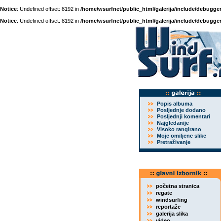
Notice
: Undefined offset: 8192 in
/home/wsurfnet/public_html/galerija/include/debugger
Notice
: Undefined offset: 8192 in
/home/wsurfnet/public_html/galerija/include/debugger
Popis albuma
Posljednje dodano
Posljednji komentari
Najgledanije
Visoko rangirano
Moje omiljene slike
Pretraživanje
početna stranica
regate
windsurfing
reportaže
galerija slika
video