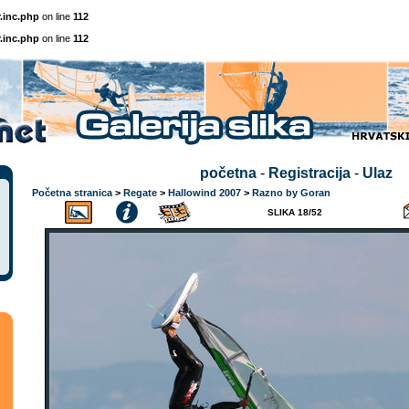
.inc.php
on line
112
.inc.php
on line
112
početna
-
Registracija
-
Ulaz
Početna stranica
>
Regate
>
Hallowind 2007
>
Razno by Goran
SLIKA 18/52