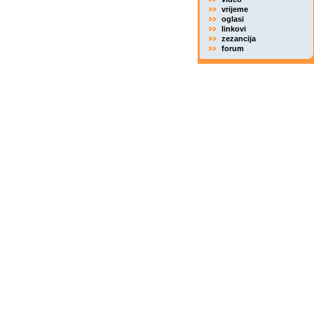
vrijeme
oglasi
linkovi
zezancija
forum