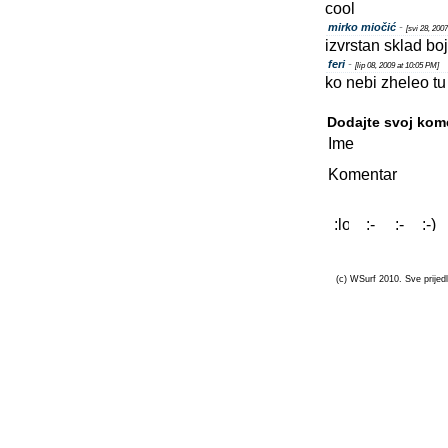
cool
mirko miočić
-
[svi 28, 200
izvrstan sklad bo
feri
-
[lip 08, 2009 at 10:05 PM]
ko nebi zheleo tu
Dodajte svoj kom
Ime
Komentar
(c) WSurf 2010. Sve prijedl