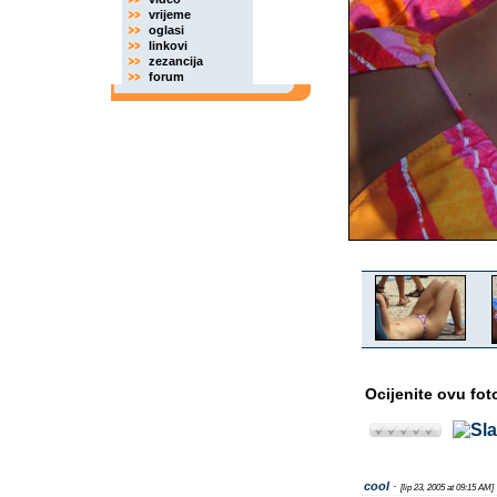
vrijeme
oglasi
linkovi
zezancija
forum
Ocijenite ovu fot
cool
-
[lip 23, 2005 at 09:15 AM]