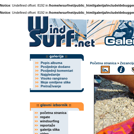
Notice
: Undefined offset: 8192 in
/home/wsurfnet/public_html/galerija/include/debugger
Notice
: Undefined offset: 8192 in
/home/wsurfnet/public_html/galerija/include/debugger
Popis albuma
Početna stranica
>
Zezancij
Posljednje dodano
Posljednji komentari
Najgledanije
Visoko rangirano
Moje omiljene slike
Pretraživanje
početna stranica
regate
windsurfing
reportaže
galerija slika
video