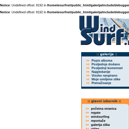
Notice
: Undefined offset: 8192 in
/home/wsurfnet/public_html/galerija/include/debugger
Notice
: Undefined offset: 8192 in
/home/wsurfnet/public_html/galerija/include/debugger
Popis albuma
Posljednje dodano
Posljednji komentari
Najgledanije
Visoko rangirano
Moje omiljene slike
Pretraživanje
početna stranica
regate
windsurfing
reportaže
galerija slika
video