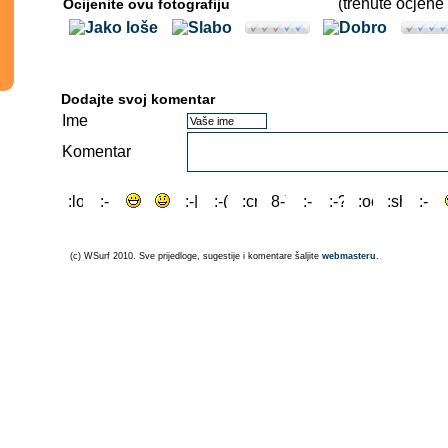
(trenute ocjene 
Ocijenite ovu fotografiju
Dodajte svoj komentar
Ime
Komentar
(c) WSurf 2010. Sve prijedloge, sugestije i komentare šaljite
webmasteru
.