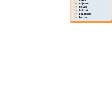
vrijeme
oglasi
linkovi
zezancija
forum