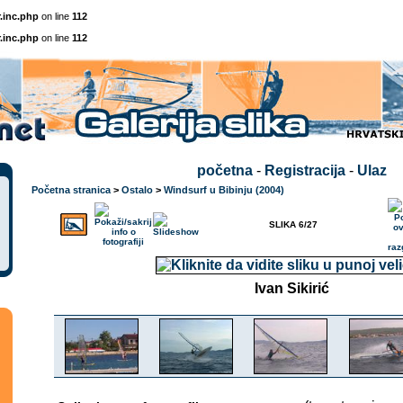
.inc.php
on line
112
.inc.php
on line
112
početna
-
Registracija
-
Ulaz
Početna stranica
>
Ostalo
>
Windsurf u Bibinju (2004)
SLIKA 6/27
Ivan Sikirić