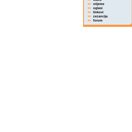
vrijeme
oglasi
linkovi
zezancija
forum