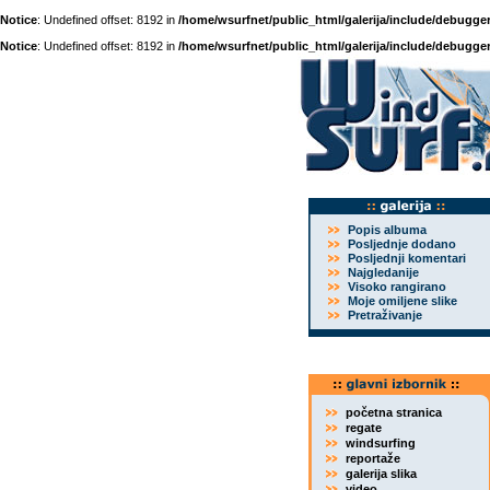
Notice
: Undefined offset: 8192 in
/home/wsurfnet/public_html/galerija/include/debugger
Notice
: Undefined offset: 8192 in
/home/wsurfnet/public_html/galerija/include/debugger
Popis albuma
Posljednje dodano
Posljednji komentari
Najgledanije
Visoko rangirano
Moje omiljene slike
Pretraživanje
početna stranica
regate
windsurfing
reportaže
galerija slika
video