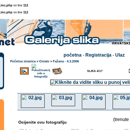
.inc.php
on line
112
.inc.php
on line
112
početna
-
Registracija
-
Ulaz
Početna stranica
>
Ostalo
>
Fažana - 4.3.2006
SLIKA 4/17
(trenute
Ocijenite ovu fotografiju