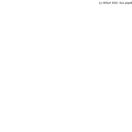
(c) WSurf 2010. Sve prijedl