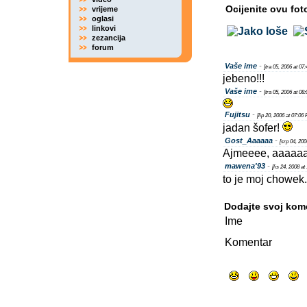
Ocijenite ovu fot
vrijeme
oglasi
linkovi
zezancija
forum
Vaše ime
-
[tra 05, 2006 at 07
jebeno!!!
Vaše ime
-
[tra 05, 2006 at 08
Fujitsu
-
[lip 20, 2006 at 07:06
jadan šofer!
Gost_Aaaaaa
-
[srp 04, 20
Ajmeeee, aaaaaa, a
mawena'93
-
[lis 24, 2008 a
to je moj chowek.
Dodajte svoj kom
Ime
Komentar