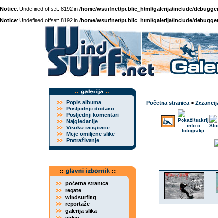
Notice
: Undefined offset: 8192 in
/home/wsurfnet/public_html/galerija/include/debugger
Notice
: Undefined offset: 8192 in
/home/wsurfnet/public_html/galerija/include/debugger
Popis albuma
Početna stranica
>
Zezancij
Posljednje dodano
Posljednji komentari
Najgledanije
Visoko rangirano
Moje omiljene slike
Pretraživanje
početna stranica
regate
windsurfing
reportaže
galerija slika
video