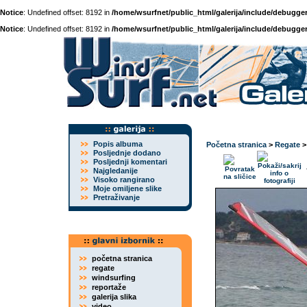
Notice
: Undefined offset: 8192 in
/home/wsurfnet/public_html/galerija/include/debugger
Notice
: Undefined offset: 8192 in
/home/wsurfnet/public_html/galerija/include/debugger
Popis albuma
Početna stranica
>
Regate
Posljednje dodano
Posljednji komentari
Najgledanije
Visoko rangirano
Moje omiljene slike
Pretraživanje
početna stranica
regate
windsurfing
reportaže
galerija slika
video