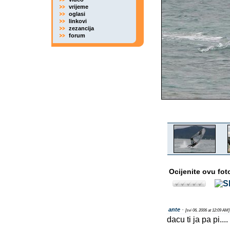
vrijeme
oglasi
linkovi
zezancija
forum
Ocijenite ovu fot
ante
-
[svi 06, 2006 at 12:09 AM]
dacu ti ja pa pi...