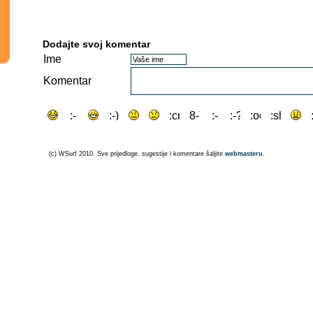
Dodajte svoj komentar
Ime
Komentar
(c) WSurf 2010. Sve prijedloge, sugestije i komentare šaljite
webmasteru
.