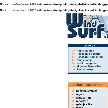
Notice
: Undefined offset: 8192 in
/home/wsurfnet/public_html/galerija/include/debugger
Notice
: Undefined offset: 8192 in
/home/wsurfnet/public_html/galerija/include/debugger
Popis albuma
Posljednje dodano
Posljednji komentari
Najgledanije
Visoko rangirano
Moje omiljene slike
Pretraživanje
početna stranica
regate
windsurfing
reportaže
galerija slika
video