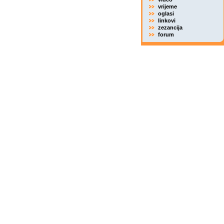
vrijeme
oglasi
linkovi
zezancija
forum