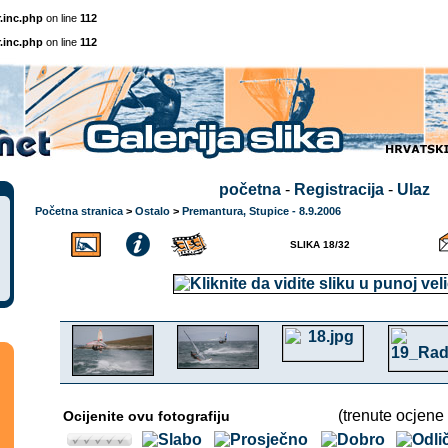
.inc.php
on line
112
.inc.php
on line
112
početna
-
Registracija
-
Ulaz
Početna stranica
>
Ostalo
>
Premantura, Stupice - 8.9.2006
SLIKA 18/32
(trenute ocjene 
Ocijenite ovu fotografiju