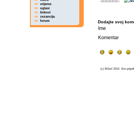
vrijeme
oglasi
linkovi
zezancija
forum
Dodajte svoj kom
Ime
Komentar
(c) WSurf 2010. Sve prijedl