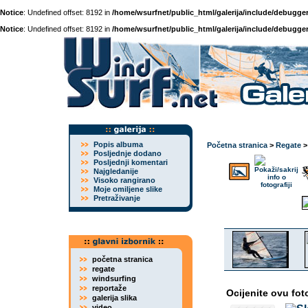
Notice
: Undefined offset: 8192 in
/home/wsurfnet/public_html/galerija/include/debugger
Notice
: Undefined offset: 8192 in
/home/wsurfnet/public_html/galerija/include/debugger
Popis albuma
Početna stranica
>
Regate
Posljednje dodano
Posljednji komentari
Najgledanije
Visoko rangirano
Moje omiljene slike
Pretraživanje
početna stranica
regate
windsurfing
reportaže
Ocijenite ovu fot
galerija slika
video