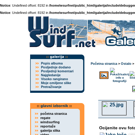
Notice
: Undefined offset: 8192 in
/home/wsurfnet/public_html/galerija/include/debugger
Notice
: Undefined offset: 8192 in
/home/wsurfnet/public_html/galerija/include/debugger
Popis albuma
Početna stranica
>
Ostalo
>
Posljednje dodano
Posljednji komentari
Najgledanije
Visoko rangirano
Moje omiljene slike
Pretraživanje
početna stranica
regate
windsurfing
reportaže
Ocijenite ovu fot
galerija slika
video