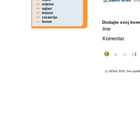
vrijeme
oglasi
linkovi
zezancija
forum
Dodajte svoj kom
Ime
Komentar
(c) WSurf 2010. Sve prijedl