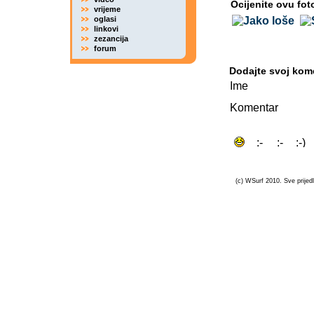
Ocijenite ovu fot
vrijeme
oglasi
linkovi
zezancija
forum
Dodajte svoj kom
Ime
Komentar
(c) WSurf 2010. Sve prijedl