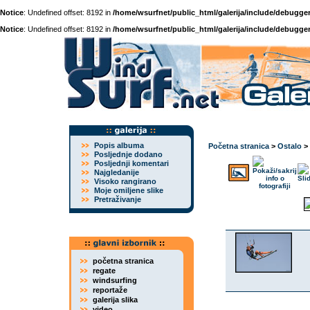
Notice
: Undefined offset: 8192 in
/home/wsurfnet/public_html/galerija/include/debugger
Notice
: Undefined offset: 8192 in
/home/wsurfnet/public_html/galerija/include/debugger
Popis albuma
Početna stranica
>
Ostalo
>
Posljednje dodano
Posljednji komentari
Najgledanije
Visoko rangirano
Moje omiljene slike
Pretraživanje
početna stranica
regate
windsurfing
reportaže
galerija slika
video