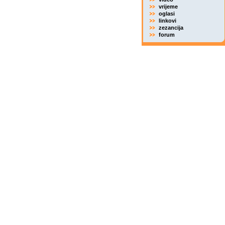
vrijeme
oglasi
linkovi
zezancija
forum