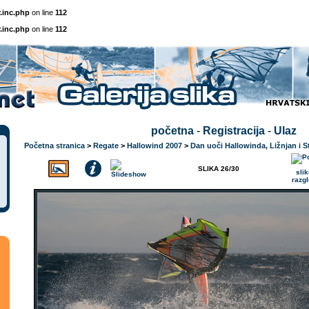
.inc.php
on line
112
.inc.php
on line
112
početna
-
Registracija
-
Ulaz
Početna stranica
>
Regate
>
Hallowind 2007
>
Dan uoči Hallowinda, Ližnjan i S
SLIKA 26/30