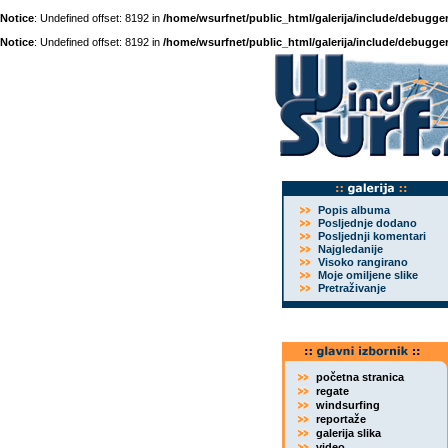
Notice
: Undefined offset: 8192 in
/home/wsurfnet/public_html/galerija/include/debugger
Notice
: Undefined offset: 8192 in
/home/wsurfnet/public_html/galerija/include/debugger
Popis albuma
Posljednje dodano
Posljednji komentari
Najgledanije
Visoko rangirano
Moje omiljene slike
Pretraživanje
početna stranica
regate
windsurfing
reportaže
galerija slika
video