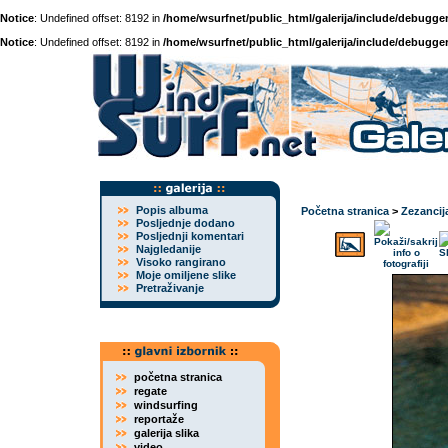
Notice
: Undefined offset: 8192 in
/home/wsurfnet/public_html/galerija/include/debugger
Notice
: Undefined offset: 8192 in
/home/wsurfnet/public_html/galerija/include/debugger
Popis albuma
Početna stranica
>
Zezancij
Posljednje dodano
Posljednji komentari
Najgledanije
Visoko rangirano
Moje omiljene slike
Pretraživanje
početna stranica
regate
windsurfing
reportaže
galerija slika
video