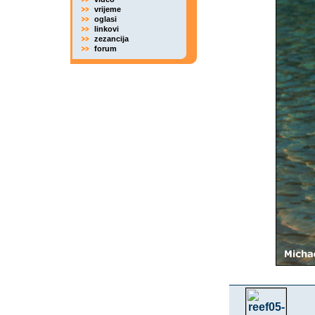
vrijeme
oglasi
linkovi
zezancija
forum