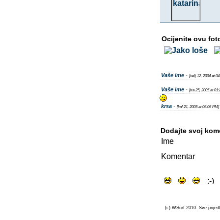
Ocijenite ovu fot
Vaše ime
-
[velj 12, 2004 at 0
Vaše ime
-
[tra 25, 2005 at 01
krsa
-
[kol 21, 2005 at 06:06 PM]
Dodajte svoj kom
Ime
Komentar
(c) WSurf 2010. Sve prijedl