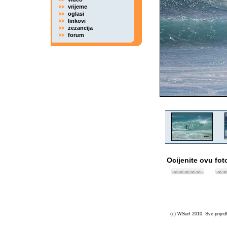
vrijeme
oglasi
linkovi
zezancija
forum
Ocijenite ovu fot
(c) WSurf 2010. Sve prijedl