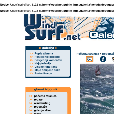
Notice
: Undefined offset: 8192 in
/home/wsurfnet/public_html/galerija/include/debugger
Notice
: Undefined offset: 8192 in
/home/wsurfnet/public_html/galerija/include/debugger
Popis albuma
Početna stranica
>
Reporta
Posljednje dodano
Posljednji komentari
Najgledanije
Visoko rangirano
Moje omiljene slike
Pretraživanje
početna stranica
regate
windsurfing
reportaže
galerija slika
video