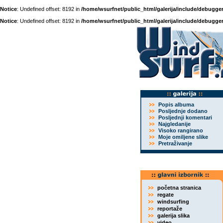
Notice
: Undefined offset: 8192 in
/home/wsurfnet/public_html/galerija/include/debugger
Notice
: Undefined offset: 8192 in
/home/wsurfnet/public_html/galerija/include/debugger
Popis albuma
Posljednje dodano
Posljednji komentari
Najgledanije
Visoko rangirano
Moje omiljene slike
Pretraživanje
početna stranica
regate
windsurfing
reportaže
galerija slika
video