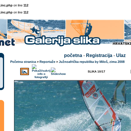
.inc.php
on line
112
.inc.php
on line
112
početna
-
Registracija
-
Ulaz
Početna stranica
>
Reportaže
>
Južnoafrička republika by Miloš, zima 2008
SLIKA 10/17