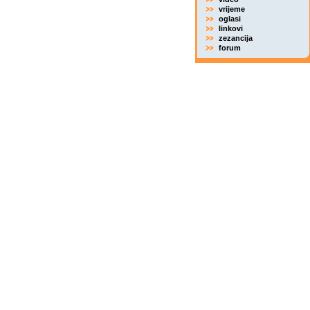
vrijeme
oglasi
linkovi
zezancija
forum