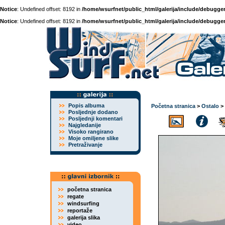
Notice
: Undefined offset: 8192 in
/home/wsurfnet/public_html/galerija/include/debugger
Notice
: Undefined offset: 8192 in
/home/wsurfnet/public_html/galerija/include/debugger
Popis albuma
Početna stranica
>
Ostalo
>
Posljednje dodano
Posljednji komentari
Najgledanije
Visoko rangirano
Moje omiljene slike
Pretraživanje
početna stranica
regate
windsurfing
reportaže
galerija slika
video