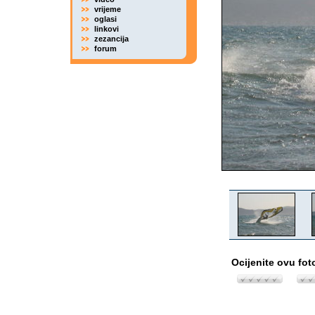
vrijeme
oglasi
linkovi
zezancija
forum
Ocijenite ovu fot