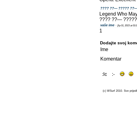
???? ??— ????? ??
Legend Who May
???? ??— ????? 
vaše ime
-
[lip 01, 2015 at 03
1
Dodajte svoj kom
Ime
Komentar
(c) WSurf 2010. Sve prijedl