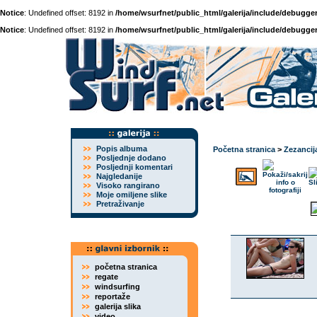
Notice
: Undefined offset: 8192 in
/home/wsurfnet/public_html/galerija/include/debugger
Notice
: Undefined offset: 8192 in
/home/wsurfnet/public_html/galerija/include/debugger
Popis albuma
Početna stranica
>
Zezancij
Posljednje dodano
Posljednji komentari
Najgledanije
Visoko rangirano
Moje omiljene slike
Pretraživanje
početna stranica
regate
windsurfing
reportaže
galerija slika
video