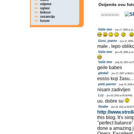
vrijeme
Ocijenite ovu fot
oglasi
linkovi
zezancija
forum
Vaše ime
-
[stu 17, 2005 at 11
Gost_panto
-
[srp 31, 2006 
male , lepo oblik
Vaše ime
-
[pro 05, 2006 at 11
Vaše ime
-
[velj 02, 2007 at 0
geile babes
gledač
-
[stu 27, 2007 at 08:01
essss koji žasu..
pink panter
-
[velj 16, 2008 
nisam zadivljen
Lzz
-
[tra 03, 2010 at 05:38 PM]
uu. dobre su
Stralin
-
[kol 22, 2011 at 05:02 
http://www.strol
this blog. It's simp
"perfect balance"
done a amazing jo
Opera. Excellent 