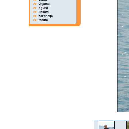
vrijeme
oglasi
linkovi
zezancija
forum