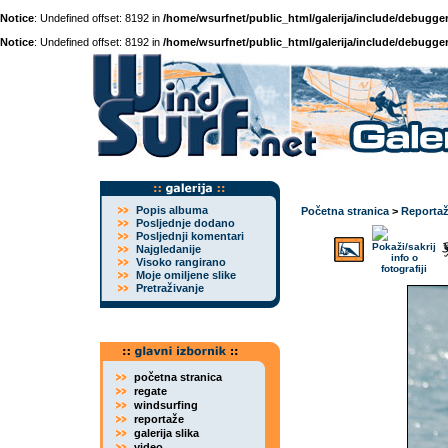
Notice
: Undefined offset: 8192 in
/home/wsurfnet/public_html/galerija/include/debugger
Notice
: Undefined offset: 8192 in
/home/wsurfnet/public_html/galerija/include/debugger
Popis albuma
Početna stranica
>
Reporta
Posljednje dodano
Posljednji komentari
Najgledanije
Visoko rangirano
Moje omiljene slike
Pretraživanje
početna stranica
regate
windsurfing
reportaže
galerija slika
video