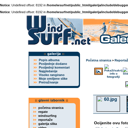
Notice
: Undefined offset: 8192 in
/home/wsurfnet/public_html/galerija/include/debugger
Notice
: Undefined offset: 8192 in
/home/wsurfnet/public_html/galerija/include/debugger
Popis albuma
Početna stranica
>
Reporta
Posljednje dodano
Posljednji komentari
Najgledanije
Visoko rangirano
Moje omiljene slike
Pretraživanje
početna stranica
regate
windsurfing
reportaže
Ocijenite ovu fot
galerija slika
video