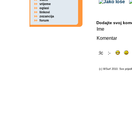
vrijeme
oglasi
linkovi
zezancija
forum
Dodajte svoj kom
Ime
Komentar
(c) WSurf 2010. Sve prijedl