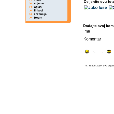
Ocijenite ovu fot
vrijeme
oglasi
linkovi
zezancija
forum
Dodajte svoj kom
Ime
Komentar
(c) WSurf 2010. Sve prijedl