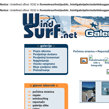
Notice
: Undefined offset: 8192 in
/home/wsurfnet/public_html/galerija/include/debugger
Notice
: Undefined offset: 8192 in
/home/wsurfnet/public_html/galerija/include/debugger
Popis albuma
Početna stranica
>
Reporta
Posljednje dodano
Posljednji komentari
Najgledanije
Visoko rangirano
Moje omiljene slike
Pretraživanje
početna stranica
regate
windsurfing
reportaže
galerija slika
video