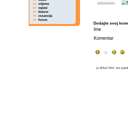
vrijeme
oglasi
linkovi
zezancija
forum
Dodajte svoj kom
Ime
Komentar
(c) WSurf 2010. Sve prijedl