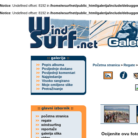
Notice
: Undefined offset: 8192 in
/home/wsurfnet/public_html/galerija/include/debugger
Notice
: Undefined offset: 8192 in
/home/wsurfnet/public_html/galerija/include/debugger
Popis albuma
Početna stranica
>
Regate
Posljednje dodano
Posljednji komentari
Najgledanije
Visoko rangirano
Moje omiljene slike
Pretraživanje
početna stranica
regate
windsurfing
reportaže
Ocijenite ovu fot
galerija slika
video