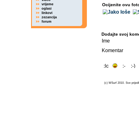
vrijeme
Ocijenite ovu fot
oglasi
linkovi
zezancija
forum
Dodajte svoj kom
Ime
Komentar
(c) WSurf 2010. Sve prijedl