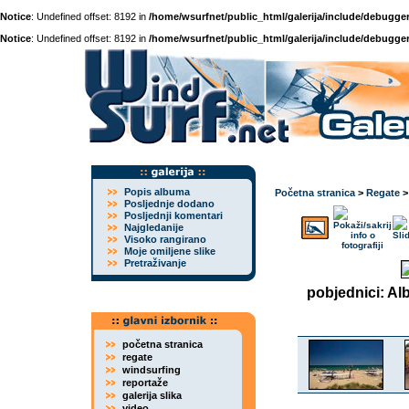
Notice
: Undefined offset: 8192 in
/home/wsurfnet/public_html/galerija/include/debugger
Notice
: Undefined offset: 8192 in
/home/wsurfnet/public_html/galerija/include/debugger
Popis albuma
Početna stranica
>
Regate
Posljednje dodano
Posljednji komentari
Najgledanije
Visoko rangirano
Moje omiljene slike
Pretraživanje
pobjednici: Al
početna stranica
regate
windsurfing
reportaže
galerija slika
video