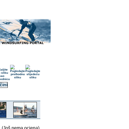
(Još nema ocjena)