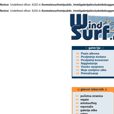
Notice
: Undefined offset: 8192 in
/home/wsurfnet/public_html/galerija/include/debugger
Notice
: Undefined offset: 8192 in
/home/wsurfnet/public_html/galerija/include/debugger
Popis albuma
Posljednje dodano
Posljednji komentari
Najgledanije
Visoko rangirano
Moje omiljene slike
Pretraživanje
početna stranica
regate
windsurfing
reportaže
galerija slika
video