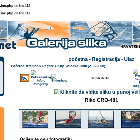
.inc.php
on line
112
.inc.php
on line
112
početna
-
Registracija
-
Ulaz
Početna stranica
>
Regate
>
Kup Volosko 2008 (21.6.2008)
SLIKA 32/46
Riko CRO-481
Ocijenite ovu fotografiju