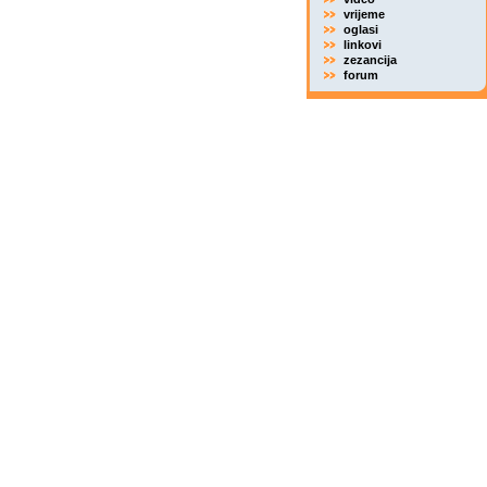
vrijeme
oglasi
linkovi
zezancija
forum