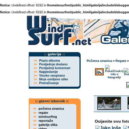
Notice
: Undefined offset: 8192 in
/home/wsurfnet/public_html/galerija/include/debugger
Notice
: Undefined offset: 8192 in
/home/wsurfnet/public_html/galerija/include/debugger
Popis albuma
Početna stranica
>
Regate
Posljednje dodano
Posljednji komentari
Najgledanije
Visoko rangirano
Moje omiljene slike
Pretraživanje
početna stranica
regate
windsurfing
reportaže
Ocijenite ovu fot
galerija slika
video