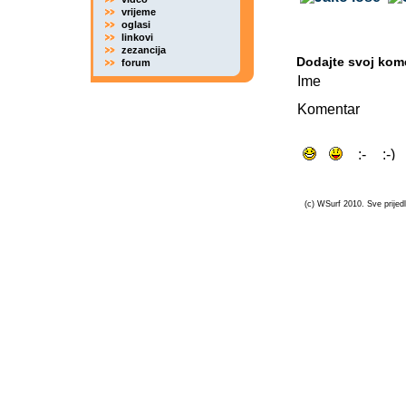
vrijeme
oglasi
linkovi
zezancija
Dodajte svoj kom
forum
Ime
Komentar
(c) WSurf 2010. Sve prijedl