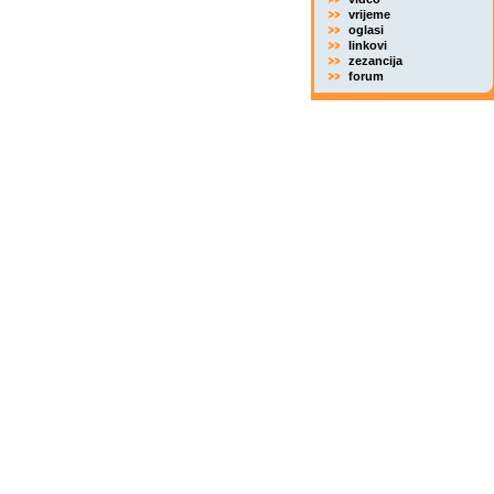
vrijeme
oglasi
linkovi
zezancija
forum