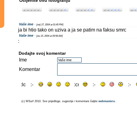
Ocijenite ovu fotografiju
Vaše ime
-
[velj 27, 2004 at 01:45 PM]
ja bi htio tako on uziva a ja se patim na faksu smrc
Vaše ime
-
[stu 15, 2004 at 09:58 AM]
:
Dodajte svoj komentar
Ime
Komentar
(c) WSurf 2010. Sve prijedloge, sugestije i komentare šaljite
webmasteru
.