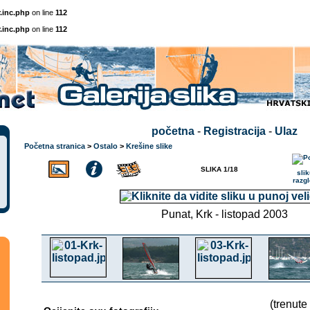
.inc.php
on line
112
.inc.php
on line
112
početna
-
Registracija
-
Ulaz
Početna stranica
>
Ostalo
>
Krešine slike
SLIKA 1/18
Punat, Krk - listopad 2003
(trenute