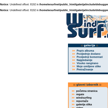
Notice
: Undefined offset: 8192 in
/home/wsurfnet/public_html/galerija/include/debugger
Notice
: Undefined offset: 8192 in
/home/wsurfnet/public_html/galerija/include/debugger
Popis albuma
Posljednje dodano
Posljednji komentari
Najgledanije
Visoko rangirano
Moje omiljene slike
Pretraživanje
početna stranica
regate
windsurfing
reportaže
galerija slika
video