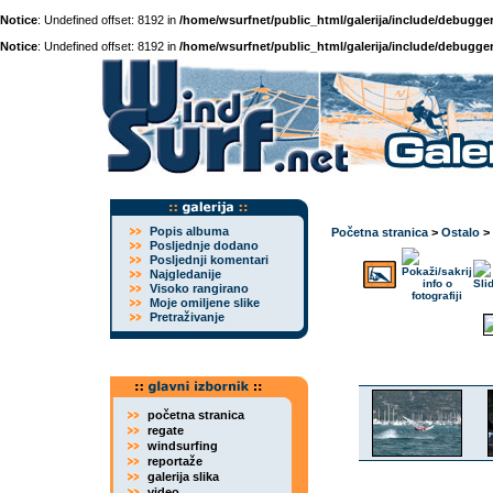
Notice
: Undefined offset: 8192 in
/home/wsurfnet/public_html/galerija/include/debugger
Notice
: Undefined offset: 8192 in
/home/wsurfnet/public_html/galerija/include/debugger
Popis albuma
Početna stranica
>
Ostalo
>
Posljednje dodano
Posljednji komentari
Najgledanije
Visoko rangirano
Moje omiljene slike
Pretraživanje
početna stranica
regate
windsurfing
reportaže
galerija slika
video