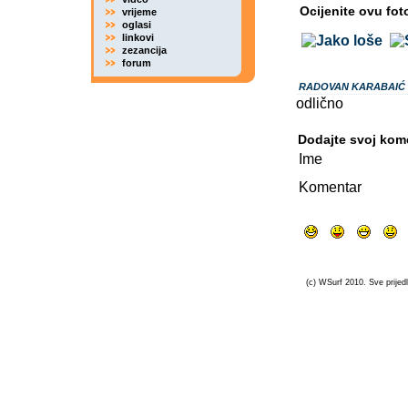
Ocijenite ovu fot
vrijeme
oglasi
linkovi
zezancija
forum
RADOVAN KARABAIĆ
odlično
Dodajte svoj kom
Ime
Komentar
(c) WSurf 2010. Sve prijedl