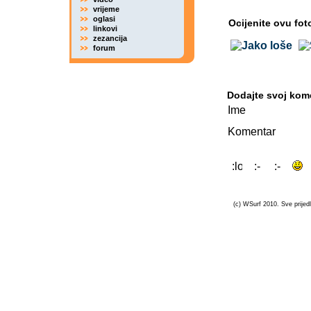
vrijeme
oglasi
Ocijenite ovu fot
linkovi
zezancija
forum
Dodajte svoj kom
Ime
Komentar
(c) WSurf 2010. Sve prijedl