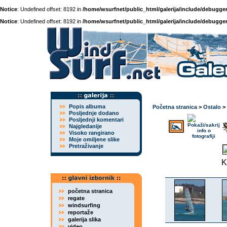
Notice
: Undefined offset: 8192 in
/home/wsurfnet/public_html/galerija/include/debugger
Notice
: Undefined offset: 8192 in
/home/wsurfnet/public_html/galerija/include/debugger
Popis albuma
Početna stranica
>
Ostalo
>
Posljednje dodano
Posljednji komentari
Najgledanije
Visoko rangirano
Moje omiljene slike
Pretraživanje
K
početna stranica
regate
windsurfing
reportaže
galerija slika
video