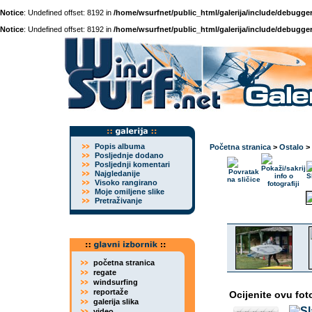
Notice
: Undefined offset: 8192 in
/home/wsurfnet/public_html/galerija/include/debugger
Notice
: Undefined offset: 8192 in
/home/wsurfnet/public_html/galerija/include/debugger
Popis albuma
Početna stranica
>
Ostalo
>
Posljednje dodano
Posljednji komentari
Najgledanije
Visoko rangirano
Moje omiljene slike
Pretraživanje
početna stranica
regate
windsurfing
reportaže
Ocijenite ovu fot
galerija slika
video