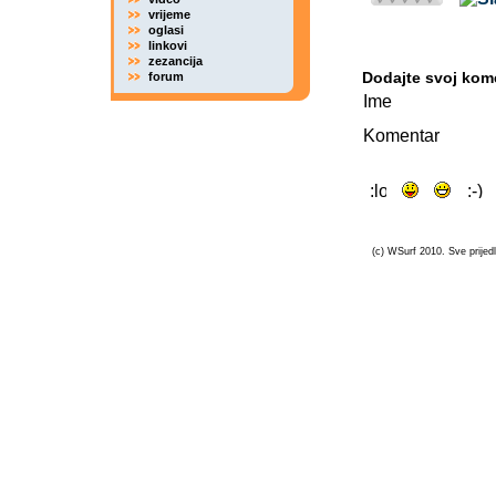
vrijeme
oglasi
linkovi
zezancija
Dodajte svoj kom
forum
Ime
Komentar
(c) WSurf 2010. Sve prijedl