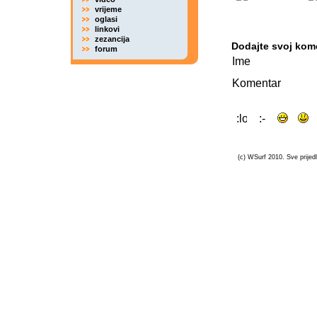
vrijeme
oglasi
linkovi
zezancija
Dodajte svoj kom
forum
Ime
Komentar
(c) WSurf 2010. Sve prijedl