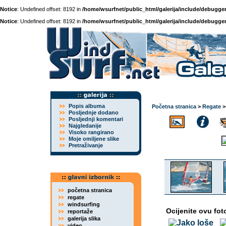
Notice
: Undefined offset: 8192 in
/home/wsurfnet/public_html/galerija/include/debugger
Notice
: Undefined offset: 8192 in
/home/wsurfnet/public_html/galerija/include/debugger
Popis albuma
Početna stranica
>
Regate
Posljednje dodano
Posljednji komentari
Najgledanije
Visoko rangirano
Moje omiljene slike
Pretraživanje
početna stranica
regate
windsurfing
Ocijenite ovu fot
reportaže
galerija slika
video