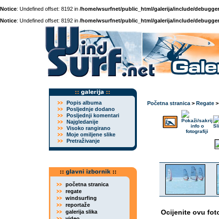
Notice
: Undefined offset: 8192 in
/home/wsurfnet/public_html/galerija/include/debugger
Notice
: Undefined offset: 8192 in
/home/wsurfnet/public_html/galerija/include/debugger
Popis albuma
Početna stranica
>
Regate
Posljednje dodano
Posljednji komentari
Najgledanije
Visoko rangirano
Moje omiljene slike
Pretraživanje
početna stranica
regate
windsurfing
reportaže
Ocijenite ovu fot
galerija slika
video