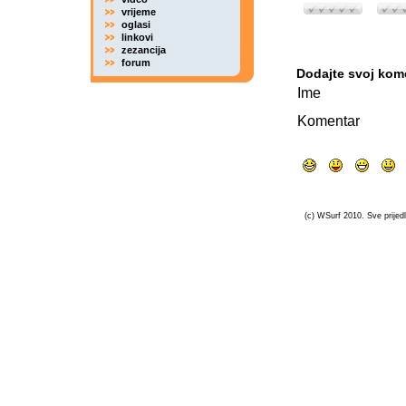
vrijeme
oglasi
linkovi
zezancija
forum
Dodajte svoj kom
Ime
Komentar
(c) WSurf 2010. Sve prijedl