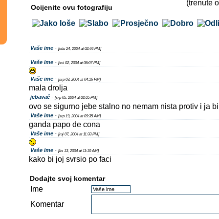
(trenute o
Ocijenite ovu fotografiju
Vaše ime
-
[oűu 24, 2004 at 02:44 PM]
Vaše ime
-
[svi 02, 2004 at 06:07 PM]
Vaše ime
-
[srp 03, 2004 at 04:16 PM]
mala drolja
jebavač
-
[srp 05, 2004 at 02:05 PM]
ovo se sigurno jebe stalno no nemam nista protiv i ja b
Vaše ime
-
[srp 19, 2004 at 09:35 AM]
ganda papo de cona
Vaše ime
-
[ruj 07, 2004 at 11:33 PM]
Vaše ime
-
[lis 13, 2004 at 11:10 AM]
kako bi joj svrsio po faci
Dodajte svoj komentar
Ime
Komentar