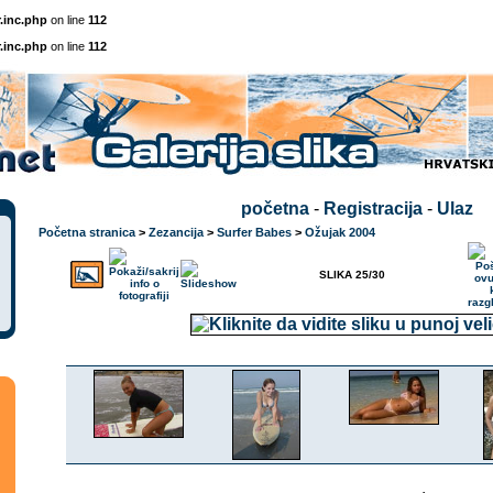
.inc.php
on line
112
.inc.php
on line
112
početna
-
Registracija
-
Ulaz
Početna stranica
>
Zezancija
>
Surfer Babes
>
Ožujak 2004
SLIKA 25/30