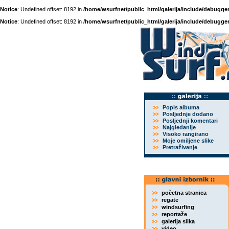
Notice
: Undefined offset: 8192 in
/home/wsurfnet/public_html/galerija/include/debugger
Notice
: Undefined offset: 8192 in
/home/wsurfnet/public_html/galerija/include/debugger
Popis albuma
Posljednje dodano
Posljednji komentari
Najgledanije
Visoko rangirano
Moje omiljene slike
Pretraživanje
početna stranica
regate
windsurfing
reportaže
galerija slika
video