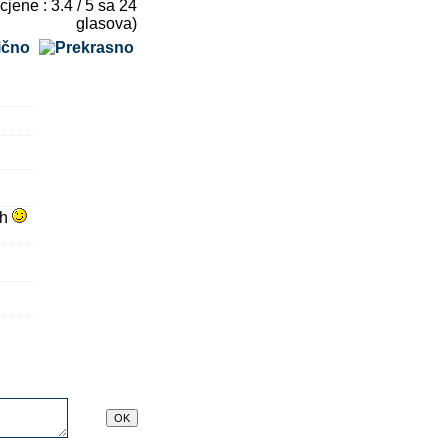
cjene : 3.4 / 5 sa 24
glasova)
ih