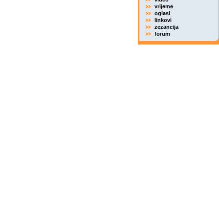
vrijeme
oglasi
linkovi
zezancija
forum