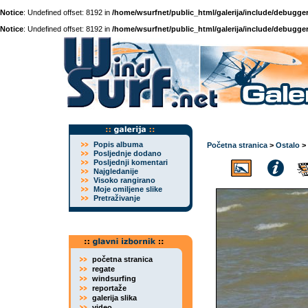
Notice
: Undefined offset: 8192 in
/home/wsurfnet/public_html/galerija/include/debugger
Notice
: Undefined offset: 8192 in
/home/wsurfnet/public_html/galerija/include/debugger
Popis albuma
Početna stranica
>
Ostalo
>
Posljednje dodano
Posljednji komentari
Najgledanije
Visoko rangirano
Moje omiljene slike
Pretraživanje
početna stranica
regate
windsurfing
reportaže
galerija slika
video