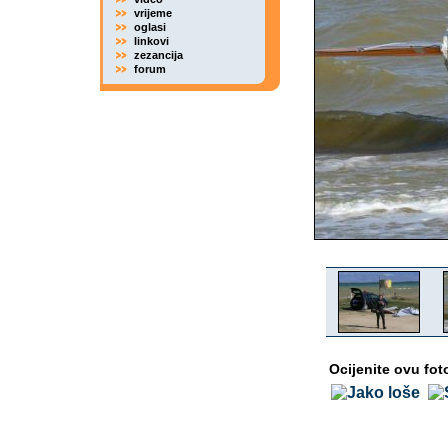
vrijeme
oglasi
linkovi
zezancija
forum
Ocijenite ovu fot