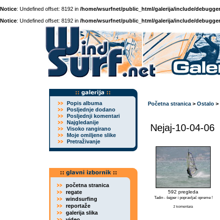
Notice
: Undefined offset: 8192 in
/home/wsurfnet/public_html/galerija/include/debugger
Notice
: Undefined offset: 8192 in
/home/wsurfnet/public_html/galerija/include/debugger
Popis albuma
Početna stranica
>
Ostalo
>
Posljednje dodano
Posljednji komentari
Najgledanije
Nejaj-10-04-06
Visoko rangirano
Moje omiljene slike
Pretraživanje
početna stranica
regate
592 pregleda
Tadin - šejper i popravljač opreme !
windsurfing
reportaže
2 komentara
galerija slika
video