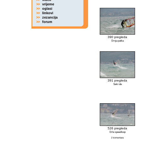
vrijeme
oglasi
linkovi
zezancija
forum
390 pregleda
Drnja patka
391 pregleda
Seki ide
526 pregleda
Drle speedloop
2 komentara