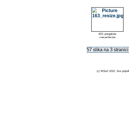
401 pregleda
mate perfekt jibe
57 slika na 3 stranici
(c) WSurf 2010. Sve prijedl