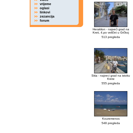
vrijeme
oglasi
linkovi
zezancija
forum
Heraklion - najveći grad na
Kreti, 4.po veličini u Grčkoj
513 pregleda
Sitia - najveci grad na istoku
Krete
555 pregleda
Kouremenos
548 pregleda