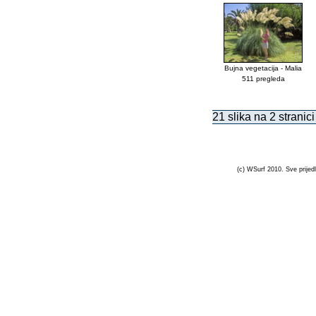
Bujna vegetacija - Malia
511 pregleda
21 slika na 2 stranici
(c) WSurf 2010. Sve prijedl