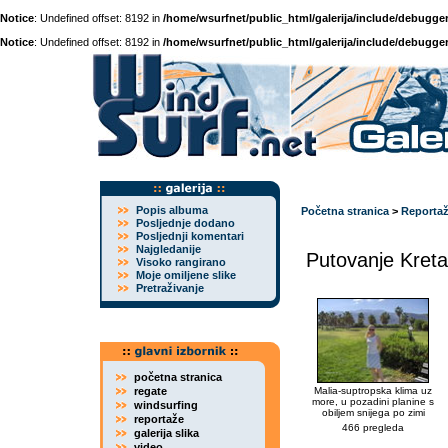
Notice
: Undefined offset: 8192 in
/home/wsurfnet/public_html/galerija/include/debugger
Notice
: Undefined offset: 8192 in
/home/wsurfnet/public_html/galerija/include/debugger
Popis albuma
Početna stranica
>
Reporta
Posljednje dodano
Posljednji komentari
Najgledanije
Putovanje Kreta
Visoko rangirano
Moje omiljene slike
Pretraživanje
početna stranica
regate
Malia-suptropska klima uz
more, u pozadini planine s
windsurfing
obiljem snijega po zimi
reportaže
466 pregleda
galerija slika
video