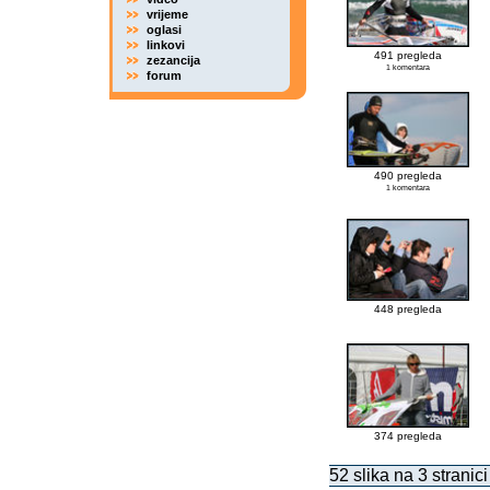
vrijeme
oglasi
linkovi
491 pregleda
zezancija
1 komentara
forum
490 pregleda
1 komentara
448 pregleda
374 pregleda
52 slika na 3 stranici