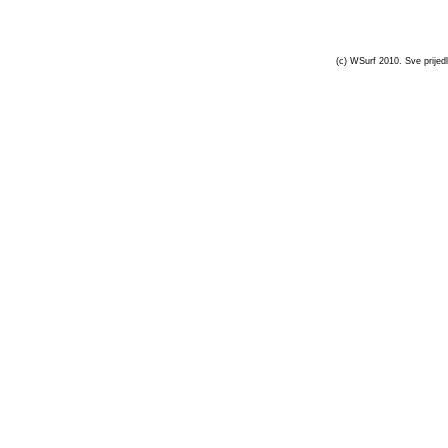
(c) WSurf 2010. Sve prijedl