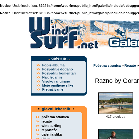
Notice
: Undefined offset: 8192 in
/home/wsurfnet/public_html/galerija/include/debugger
Notice
: Undefined offset: 8192 in
/home/wsurfnet/public_html/galerija/include/debugger
Popis albuma
Početna stranica
>
Regate
Posljednje dodano
Posljednji komentari
Najgledanije
Razno by Gora
Visoko rangirano
Moje omiljene slike
Pretraživanje
417 pregleda
početna stranica
regate
windsurfing
reportaže
galerija slika
video