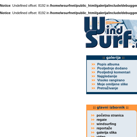
Notice
: Undefined offset: 8192 in
/home/wsurfnet/public_html/galerija/include/debugger
Notice
: Undefined offset: 8192 in
/home/wsurfnet/public_html/galerija/include/debugger
Popis albuma
Posljednje dodano
Posljednji komentari
Najgledanije
Visoko rangirano
Moje omiljene slike
Pretraživanje
početna stranica
regate
windsurfing
reportaže
galerija slika
video