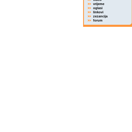
vrijeme
oglasi
linkovi
zezancija
forum