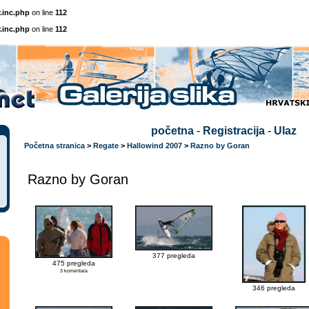
.inc.php
on line
112
.inc.php
on line
112
početna
-
Registracija
-
Ulaz
Početna stranica
>
Regate
>
Hallowind 2007
>
Razno by Goran
Razno by Goran
377 pregleda
475 pregleda
3 komentara
346 pregleda