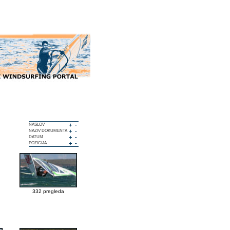
+
-
NASLOV
+
-
NAZIV DOKUMENTA
+
-
DATUM
+
-
POZICIJA
332 pregleda