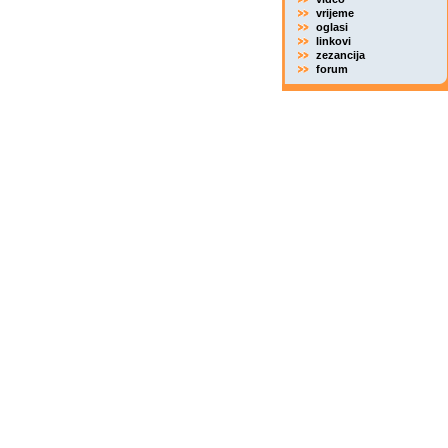
vrijeme
oglasi
linkovi
zezancija
forum