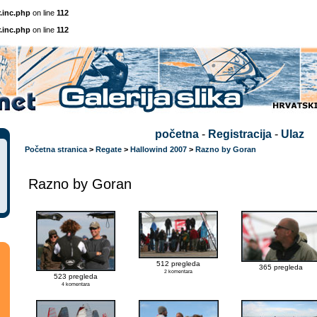
.inc.php
on line
112
.inc.php
on line
112
početna
-
Registracija
-
Ulaz
Početna stranica
>
Regate
>
Hallowind 2007
>
Razno by Goran
Razno by Goran
512 pregleda
365 pregleda
2 komentara
523 pregleda
4 komentara