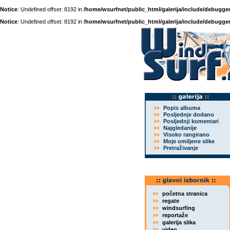
Notice
: Undefined offset: 8192 in
/home/wsurfnet/public_html/galerija/include/debugger
Notice
: Undefined offset: 8192 in
/home/wsurfnet/public_html/galerija/include/debugger
Popis albuma
Posljednje dodano
Posljednji komentari
Najgledanije
Visoko rangirano
Moje omiljene slike
Pretraživanje
početna stranica
regate
windsurfing
reportaže
galerija slika
video