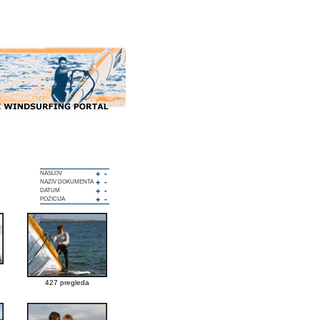
+
-
NASLOV
+
-
NAZIV DOKUMENTA
+
-
DATUM
+
-
POZICIJA
427 pregleda