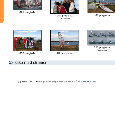
491 pregleda
441 pregleda
545 pregleda
1 komentara
623 pregleda
2 komentara
405 pregleda
457 pregleda
52 slika na 3 stranici
(c) WSurf 2010. Sve prijedloge, sugestije i komentare šaljite
webmasteru
.