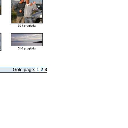
524 pregleda
546 pregleda
Goto page:
1
2
3