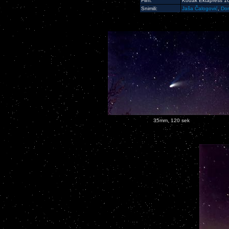
Film:
Kodak Ektapress 1
Snimili:
Jaša Čalogović
,
Dom
35mm, 120 sek