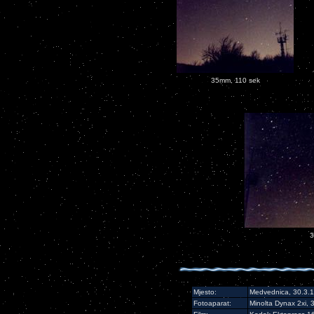
35mm, 110 sek
3
Mjesto:
Medvednica, 30.3.
Fotoaparat:
Minolta Dynax 2xi, 