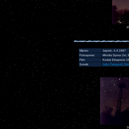
3
Mjesto:
Japetic, 4.4.1997
Fotoaparat:
Minolta Dynax 2xi, 
Film:
Kodak Ektapress 1
Snimili:
Jaša Čalogović
,
Dom
5