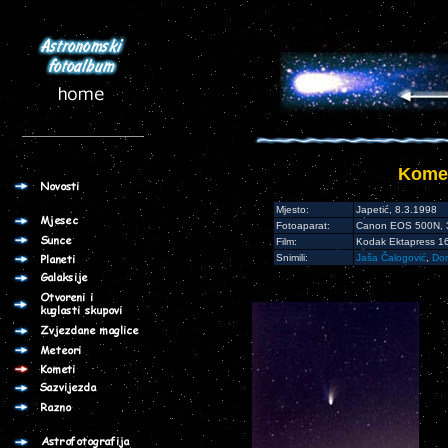
Komet
Mjesto:
Japetić, 8.3.1998
Fotoaparat:
Canon EOS 500N, 3
Film:
Kodak Ektapress 1
Snimili:
Jaša Čalogović
,
Dom