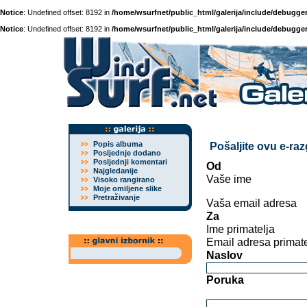
Notice
: Undefined offset: 8192 in
/home/wsurfnet/public_html/galerija/include/debugger
Notice
: Undefined offset: 8192 in
/home/wsurfnet/public_html/galerija/include/debugger
Popis albuma
Pošaljite ovu e-ra
Posljednje dodano
Posljednji komentari
Od
Najgledanije
Vaše ime
Visoko rangirano
Moje omiljene slike
Pretraživanje
Vaša email adresa
Za
Ime primatelja
Email adresa primate
Naslov
Poruka