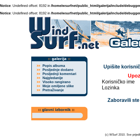
Notice
: Undefined offset: 8192 in
/home/wsurfnet/public_html/galerija/include/debugger
Notice
: Undefined offset: 8192 in
/home/wsurfnet/public_html/galerija/include/debugger
Popis albuma
Upišite korisnič
Posljednje dodano
Posljednji komentari
Upoz
Najgledanije
Korisničko ime
Visoko rangirano
Moje omiljene slike
Lozinka
Pretraživanje
Zaboravili ste
(c) WSurf 2010. Sve prijedl