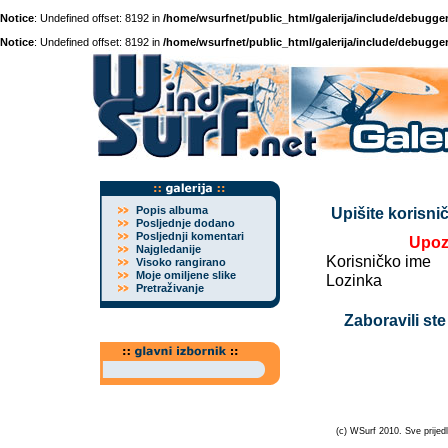
Notice
: Undefined offset: 8192 in
/home/wsurfnet/public_html/galerija/include/debugger
Notice
: Undefined offset: 8192 in
/home/wsurfnet/public_html/galerija/include/debugger
Popis albuma
Upišite korisnič
Posljednje dodano
Posljednji komentari
Upoz
Najgledanije
Korisničko ime
Visoko rangirano
Moje omiljene slike
Lozinka
Pretraživanje
Zaboravili ste
(c) WSurf 2010. Sve prijedl