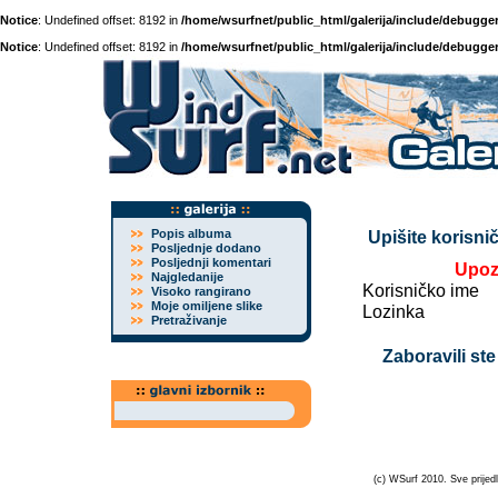
Notice
: Undefined offset: 8192 in
/home/wsurfnet/public_html/galerija/include/debugger
Notice
: Undefined offset: 8192 in
/home/wsurfnet/public_html/galerija/include/debugger
Popis albuma
Upišite korisnič
Posljednje dodano
Posljednji komentari
Upoz
Najgledanije
Korisničko ime
Visoko rangirano
Moje omiljene slike
Lozinka
Pretraživanje
Zaboravili ste
(c) WSurf 2010. Sve prijedl